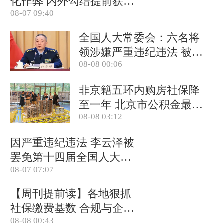
化作弊 内外勾结提前获取
08-07 09:40
试卷
全国人大常委会：六名将
领涉嫌严重违纪违法 被罢
08-08 00:06
免全国人大代表
非京籍五环内购房社保降
至一年 北京市公积金最高
08-08 03:12
可贷340万元
因严重违纪违法 李云泽被
罢免第十四届全国人大代
08-07 07:07
表职务
【周刊提前读】各地狠抓
社保缴费基数 合规与企业
08-08 00:43
减负如何平衡？