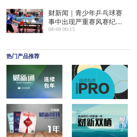
财新闻｜青少年乒乓球赛
事中出现严重赛风赛纪问
08-08 00:15
题，乒协发文
热门产品推荐